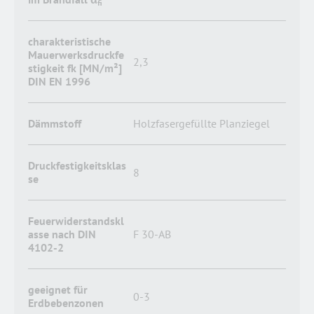
fi
charakteristische
Mauerwerksdruckfe
2,3
stigkeit fk [MN/m²]
DIN EN 1996
Dämmstoff
Holzfasergefüllte Planziegel
Druckfestigkeitsklas
8
se
Feuerwiderstandskl
asse nach DIN
F 30-AB
4102-2
geeignet für
0-3
Erdbebenzonen