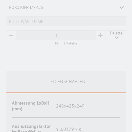
POROTON-H7 - 425
BITTE WÄHLEN SIE
Palette
MINUS
PLUS
Min.: 1 Palette
EIGENSCHAFTEN
Abmessung LxBxH
248x425x249
(mm)
Ausnutzungsfaktor
≤ 0,0379 × κ
im Brandfall α