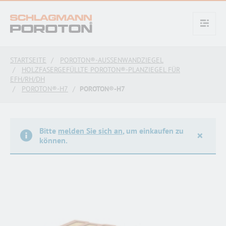
text.skipToContent
text.skipToNavigation
STARTSEITE
POROTON®-AUSSENWANDZIEGEL
HOLZFASERGEFÜLLTE POROTON®-PLANZIEGEL FÜR
EFH/RH/DH
POROTON®-H7
POROTON®-H7
Bitte
melden Sie sich an
, um einkaufen zu
×
können.