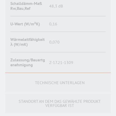
Schalldämm-Maß
48,3 dB
Rw,Bau,Ref
U-Wert (W/m²K)
0,16
Wärmeleitfähigkeit
0,070
λ (W/mK)
Zulassung/Bauartg
Z-17.21-1309
enehmigung
TECHNISCHE UNTERLAGEN
STANDORT AN DEM DAS GEWÄHLTE PRODUKT
VERFÜGBAR IST