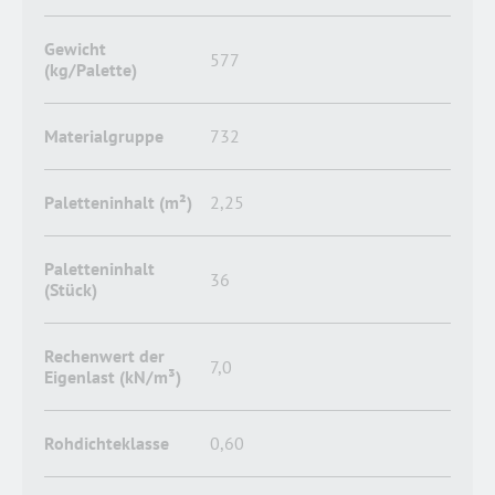
Gewicht
577
(kg/Palette)
Materialgruppe
732
Paletteninhalt (m²)
2,25
Paletteninhalt
36
(Stück)
Rechenwert der
7,0
Eigenlast (kN/m³)
Rohdichteklasse
0,60