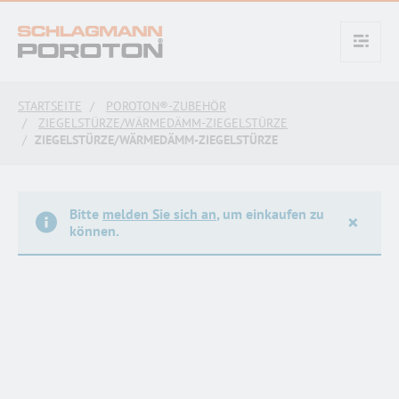
text.skipToContent
text.skipToNavigation
STARTSEITE
POROTON®-ZUBEHÖR
ZIEGELSTÜRZE/WÄRMEDÄMM-ZIEGELSTÜRZE
ZIEGELSTÜRZE/WÄRMEDÄMM-ZIEGELSTÜRZE
Bitte
melden Sie sich an
, um einkaufen zu
×
können.