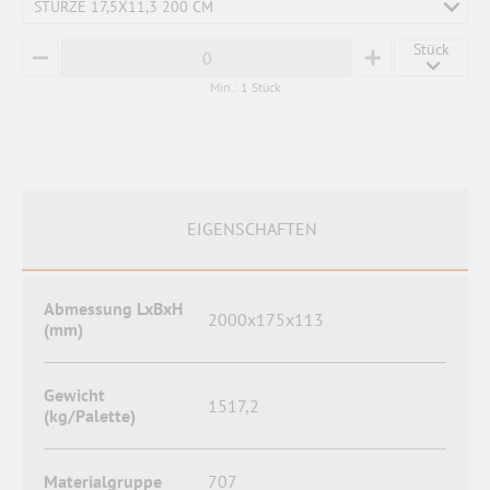
STÜRZE 17,5X11,3 200 CM
Stück
MINUS
PLUS
Min.: 1 Stück
EIGENSCHAFTEN
Abmessung LxBxH
2000x175x113
(mm)
Gewicht
1517,2
(kg/Palette)
Materialgruppe
707