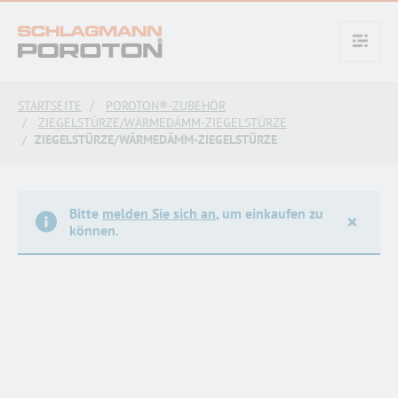
text.skipToContent
text.skipToNavigation
STARTSEITE
POROTON®-ZUBEHÖR
ZIEGELSTÜRZE/WÄRMEDÄMM-ZIEGELSTÜRZE
ZIEGELSTÜRZE/WÄRMEDÄMM-ZIEGELSTÜRZE
Bitte
melden Sie sich an
, um einkaufen zu
×
können.