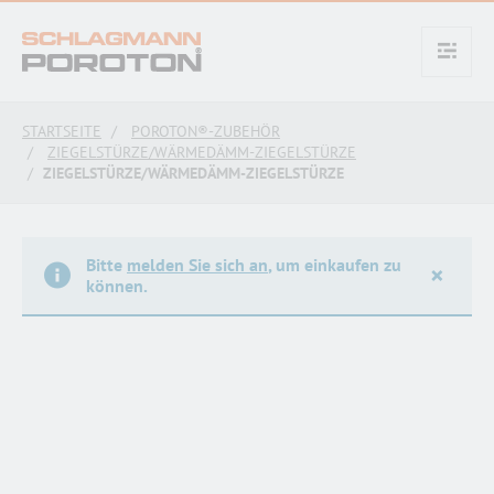
text.skipToContent
text.skipToNavigation
STARTSEITE
POROTON®-ZUBEHÖR
ZIEGELSTÜRZE/WÄRMEDÄMM-ZIEGELSTÜRZE
ZIEGELSTÜRZE/WÄRMEDÄMM-ZIEGELSTÜRZE
Bitte
melden Sie sich an
, um einkaufen zu
×
können.