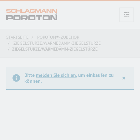
text.skipToContent
text.skipToNavigation
STARTSEITE
POROTON®-ZUBEHÖR
ZIEGELSTÜRZE/WÄRMEDÄMM-ZIEGELSTÜRZE
ZIEGELSTÜRZE/WÄRMEDÄMM-ZIEGELSTÜRZE
Bitte
melden Sie sich an
, um einkaufen zu
×
können.