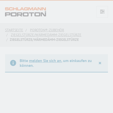
text.skipToContent
text.skipToNavigation
STARTSEITE
POROTON®-ZUBEHÖR
ZIEGELSTÜRZE/WÄRMEDÄMM-ZIEGELSTÜRZE
ZIEGELSTÜRZE/WÄRMEDÄMM-ZIEGELSTÜRZE
Bitte
melden Sie sich an
, um einkaufen zu
×
können.