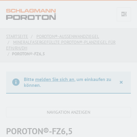
text.skipToContent
text.skipToNavigation
STARTSEITE
POROTON®-AUSSENWANDZIEGEL
MINERALFASERGEFÜLLTE POROTON®-PLANZIEGEL FÜR
EFH/RH/DH
POROTON®-FZ6,5
Bitte
melden Sie sich an
, um einkaufen zu
×
können.
POROTON®-FZ6,5