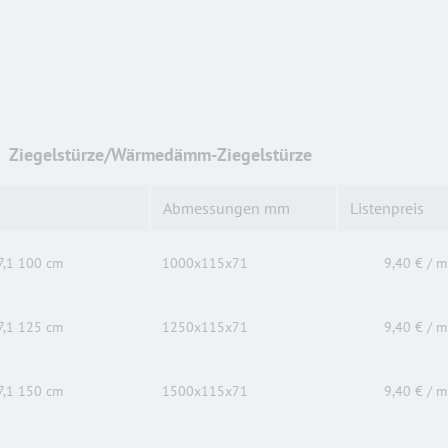
Ziegelstürze/Wärmedämm-Ziegelstürze
Abmessungen mm
Listenpreis
7,1 100 cm
1000x115x71
9,40 € / m
7,1 125 cm
1250x115x71
9,40 € / m
7,1 150 cm
1500x115x71
9,40 € / m