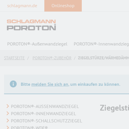
text.skipToContent
text.skipToNavigation
schlagmann.de
Onlineshop
POROTON®-Außenwandziegel
POROTON®-Innenwandzieg
STARTSEITE
POROTON®-ZUBEHÖR
ZIEGELSTÜRZE/WÄRMEDÄMM
Bitte
melden Sie sich an
, um einkaufen zu können.
Ziegels
POROTON®-AUSSENWANDZIEGEL
POROTON®-INNENWANDZIEGEL
POROTON®-SCHALLSCHUTZZIEGEL
POROTON®-WDF®