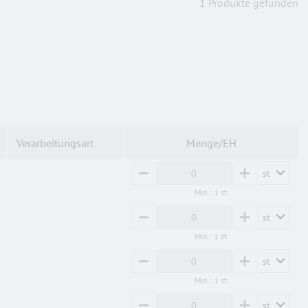
1 Produkte gefunden
Verarbeitungsart
Menge/EH
st
MINUS
PLUS
Min.: 1 st
st
MINUS
PLUS
Min.: 1 st
st
MINUS
PLUS
Min.: 1 st
st