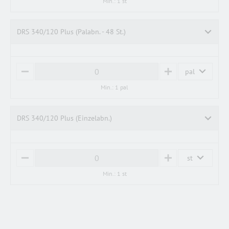
Min.: 1 st
N
U
U
S
S
DRS 340/120 Plus (Palabn. - 48 St.)
pal
M
P
I
L
Min.: 1 pal
N
U
U
S
S
DRS 340/120 Plus (Einzelabn.)
st
M
P
I
L
Min.: 1 st
N
U
U
S
S