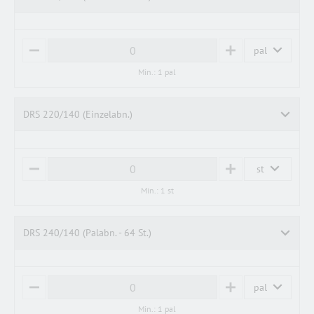
pal
M
P
I
L
Min.: 1 pal
N
U
U
S
S
DRS 220/140 (Einzelabn.)
st
M
P
I
L
Min.: 1 st
N
U
U
S
S
DRS 240/140 (Palabn. - 64 St.)
pal
M
P
I
L
Min.: 1 pal