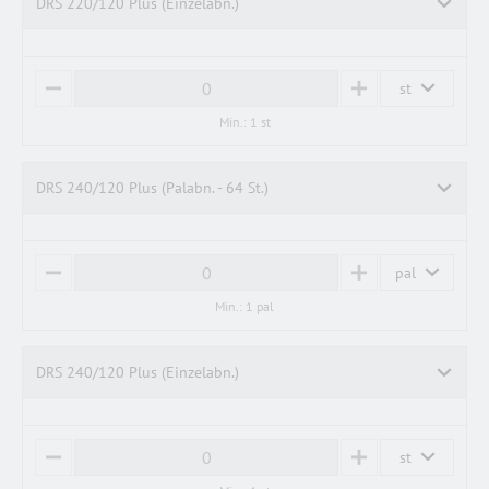
DRS 220/120 Plus (Einzelabn.)
st
M
P
I
L
Min.: 1 st
N
U
U
S
S
DRS 240/120 Plus (Palabn. - 64 St.)
pal
M
P
I
L
Min.: 1 pal
N
U
U
S
S
DRS 240/120 Plus (Einzelabn.)
st
M
P
I
L