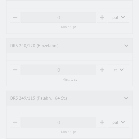
pal
M
P
I
L
Min.: 1 pal
N
U
U
S
S
DRS 240/120 (Einzelabn.)
st
M
P
I
L
Min.: 1 st
N
U
U
S
S
DRS 249/115 (Palabn. - 64 St.)
pal
M
P
I
L
Min.: 1 pal
N
U