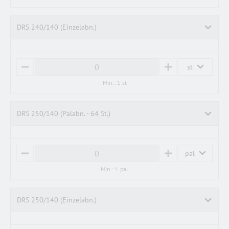
N
U
U
S
S
DRS 240/140 (Einzelabn.)
st
M
P
I
L
Min.: 1 st
N
U
U
S
S
DRS 250/140 (Palabn. - 64 St.)
pal
M
P
I
L
Min.: 1 pal
N
U
U
S
S
DRS 250/140 (Einzelabn.)