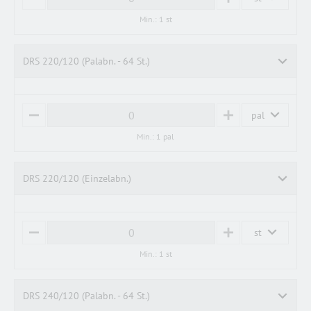
M
P
I
L
Min.: 1 st
N
U
U
S
S
DRS 220/120 (Palabn. - 64 St.)
pal
M
P
I
L
Min.: 1 pal
N
U
U
S
S
DRS 220/120 (Einzelabn.)
st
M
P
I
L
Min.: 1 st
N
U
U
S
S
DRS 240/120 (Palabn. - 64 St.)