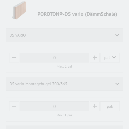
POROTON®-DS vario (DämmSchale)
DS VARIO
pal
M
P
I
L
Min.: 1 pal
N
U
U
S
S
DS vario Montagebügel 300/365
pak
M
P
I
L
Min.: 1 pak
N
U
U
S
S