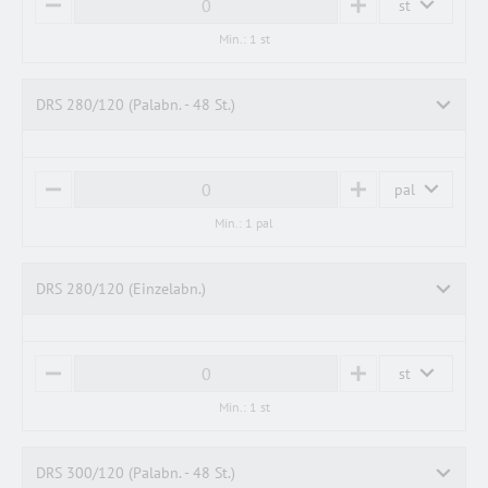
st
M
P
I
L
Min.: 1 st
N
U
U
S
S
DRS 280/120 (Palabn. - 48 St.)
pal
M
P
I
L
Min.: 1 pal
N
U
U
S
S
DRS 280/120 (Einzelabn.)
st
M
P
I
L
Min.: 1 st
N
U
U
S
S
DRS 300/120 (Palabn. - 48 St.)