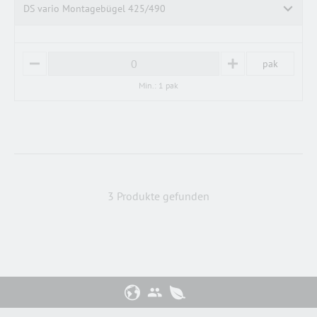
DS vario Montagebügel 425/490
pak
M
P
I
L
Min.: 1 pak
N
U
U
S
S
3 Produkte gefunden