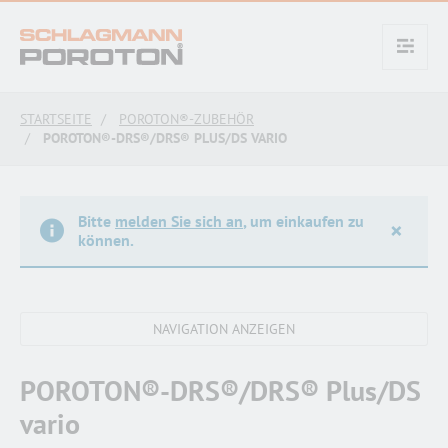
text.skipToContent
text.skipToNavigation
STARTSEITE
POROTON®-ZUBEHÖR
POROTON®-DRS®/DRS® PLUS/DS VARIO
Bitte
melden Sie sich an
, um einkaufen zu
×
können.
POROTON®-DRS®/DRS® Plus/DS
vario