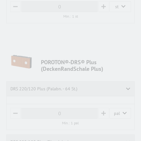
st
M
P
I
L
Min.: 1 st
N
U
U
S
S
POROTON®-DRS® Plus
(DeckenRandSchale Plus)
DRS 220/120 Plus (Palabn. - 64 St.)
pal
M
P
I
L
Min.: 1 pal
N
U
U
S
S