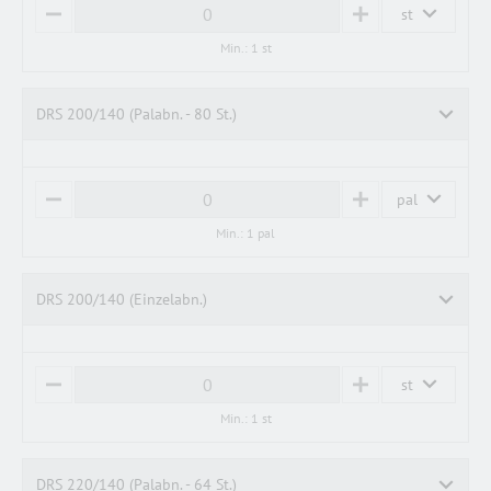
st
M
P
I
L
Min.: 1 st
N
U
U
S
S
DRS 200/140 (Palabn. - 80 St.)
pal
M
P
I
L
Min.: 1 pal
N
U
U
S
S
DRS 200/140 (Einzelabn.)
st
M
P
I
L
Min.: 1 st
N
U
U
S
S
DRS 220/140 (Palabn. - 64 St.)