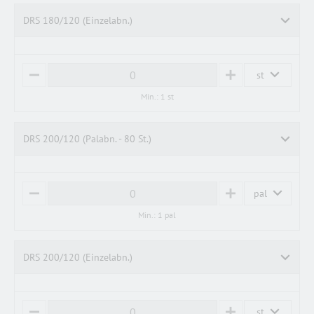
S
DRS 180/120 (Einzelabn.)
st
M
P
I
L
Min.: 1 st
N
U
U
S
S
DRS 200/120 (Palabn. - 80 St.)
pal
M
P
I
L
Min.: 1 pal
N
U
U
S
S
DRS 200/120 (Einzelabn.)
st