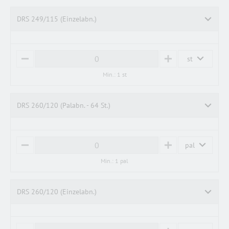
U
S
S
DRS 249/115 (Einzelabn.)
st
M
P
I
L
Min.: 1 st
N
U
U
S
S
DRS 260/120 (Palabn. - 64 St.)
pal
M
P
I
L
Min.: 1 pal
N
U
U
S
S
DRS 260/120 (Einzelabn.)