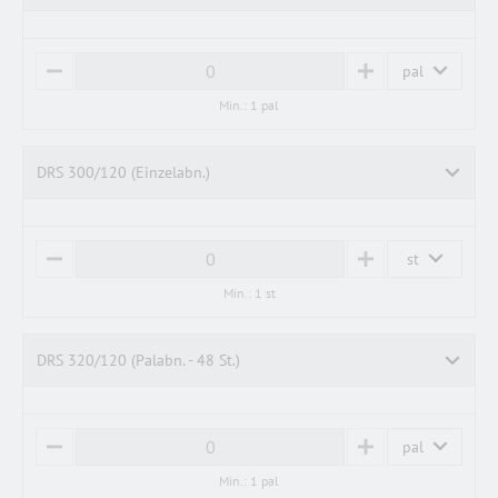
pal
M
P
I
L
Min.: 1 pal
N
U
U
S
S
DRS 300/120 (Einzelabn.)
st
M
P
I
L
Min.: 1 st
N
U
U
S
S
DRS 320/120 (Palabn. - 48 St.)
pal
M
P
I
L
Min.: 1 pal
N
U