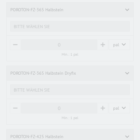
POROTON-FZ-365 Halbstein
BITTE WÄHLEN SIE
pal
M
P
I
L
Min.: 1 pal
N
U
U
S
S
POROTON-FZ-365 Halbstein Dryfix
BITTE WÄHLEN SIE
pal
M
P
I
L
Min.: 1 pal
N
U
U
S
S
POROTON-FZ-425 Halbstein