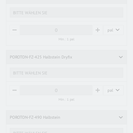
BITTE WÄHLEN SIE
pal
M
P
I
L
Min.: 1 pal
N
U
U
S
S
POROTON-FZ-425 Halbstein Dryfix
BITTE WÄHLEN SIE
pal
M
P
I
L
Min.: 1 pal
N
U
U
S
S
POROTON-FZ-490 Halbstein