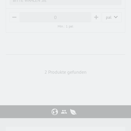
BITTE WÄHLEN SIE
pal
M
P
I
L
Min.: 1 pal
N
U
U
S
S
2 Produkte gefunden