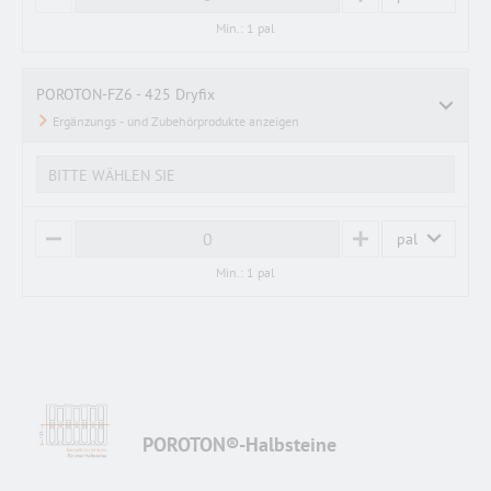
M
P
I
L
Min.: 1 pal
N
U
U
S
S
POROTON-FZ6 - 425 Dryfix
BITTE WÄHLEN SIE
pal
M
P
I
L
Min.: 1 pal
N
U
U
S
S
POROTON®-Halbsteine