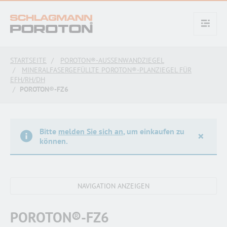
text.skipToContent
text.skipToNavigation
STARTSEITE
POROTON®-AUSSENWANDZIEGEL
MINERALFASERGEFÜLLTE POROTON®-PLANZIEGEL FÜR
EFH/RH/DH
POROTON®-FZ6
Bitte
melden Sie sich an
, um einkaufen zu
×
können.
POROTON®-FZ6