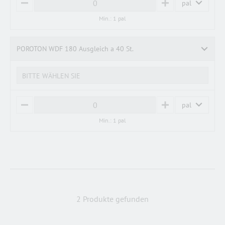
pal
M
P
I
L
Min.: 1 pal
N
U
U
S
S
POROTON WDF 180 Ausgleich a 40 St.
BITTE WÄHLEN SIE
pal
M
P
I
L
Min.: 1 pal
N
U
U
S
S
2 Produkte gefunden