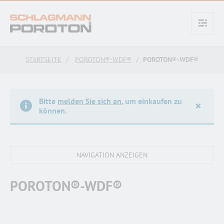
text.skipToContent
text.skipToNavigation
STARTSEITE
POROTON®-WDF®
POROTON®-WDF®
Bitte
melden Sie sich an
, um einkaufen zu
×
können.
POROTON®-WDF®