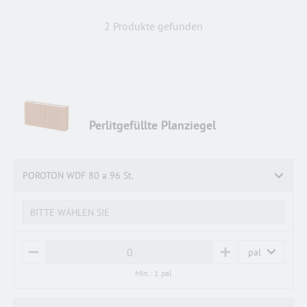
2 Produkte gefunden
Perlitgefüllte Planziegel
POROTON WDF 80 a 96 St.
BITTE WÄHLEN SIE
pal
M
P
I
L
Min.: 1 pal
N
U
U
S
S