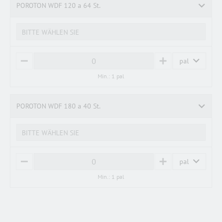
POROTON WDF 120 a 64 St.
BITTE WÄHLEN SIE
pal
M
P
I
L
Min.: 1 pal
N
U
U
S
S
POROTON WDF 180 a 40 St.
BITTE WÄHLEN SIE
pal
M
P
I
L
Min.: 1 pal
N
U
U
S
S