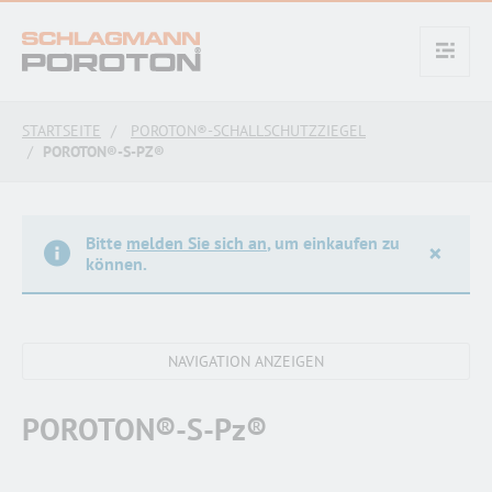
text.skipToContent
text.skipToNavigation
STARTSEITE
POROTON®-SCHALLSCHUTZZIEGEL
POROTON®-S-PZ®
Bitte
melden Sie sich an
, um einkaufen zu
×
können.
POROTON®-S-Pz®