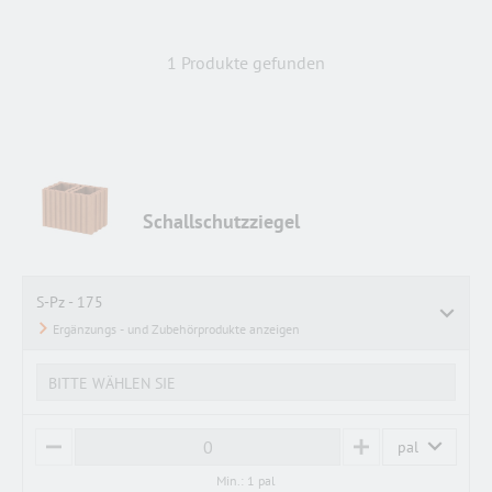
1 Produkte gefunden
Schallschutzziegel
S-Pz - 175
BITTE WÄHLEN SIE
pal
M
P
I
L
Min.: 1 pal
N
U