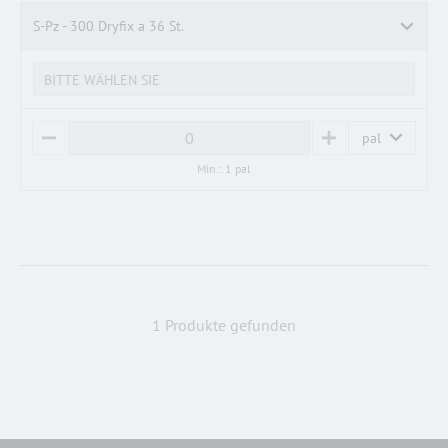
S
S-Pz - 300 Dryfix a 36 St.
BITTE WÄHLEN SIE
pal
M
P
I
L
Min.: 1 pal
N
U
U
S
S
1 Produkte gefunden