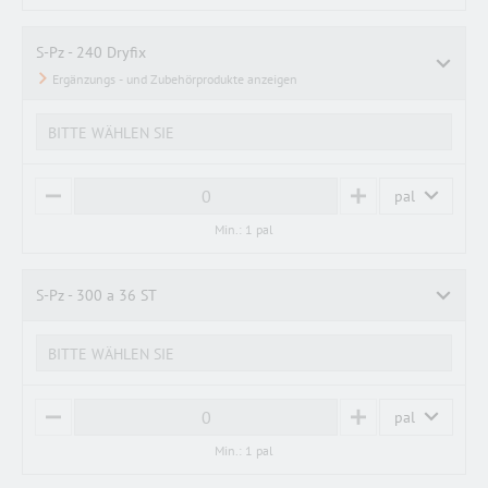
U
S
S
S-Pz - 240 Dryfix
BITTE WÄHLEN SIE
pal
M
P
I
L
Min.: 1 pal
N
U
U
S
S
S-Pz - 300 a 36 ST
BITTE WÄHLEN SIE
pal
M
P
I
L
Min.: 1 pal
N
U
U
S