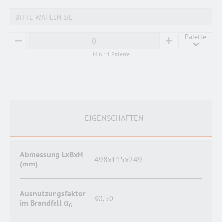
BITTE WÄHLEN SIE
Palette
MINUS
PLUS
Min.: 1 Palette
EIGENSCHAFTEN
Abmessung LxBxH
498x115x249
(mm)
Ausnutzungsfaktor
≤0,50
im Brandfall α
fi