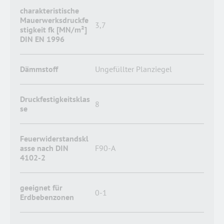
charakteristische
Mauerwerksdruckfe
3,7
stigkeit fk [MN/m²]
DIN EN 1996
Dämmstoff
Ungefüllter Planziegel
Druckfestigkeitsklas
8
se
Feuerwiderstandskl
asse nach DIN
F90-A
4102-2
geeignet für
0-1
Erdbebenzonen