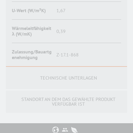
U-Wert (W/m²K)
1,67
Wärmeleitfähigkeit
0,39
λ (W/mK)
Zulassung/Bauartg
Z-17.1-868
enehmigung
TECHNISCHE UNTERLAGEN
STANDORT AN DEM DAS GEWÄHLTE PRODUKT
VERFÜGBAR IST