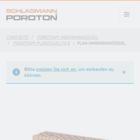
text.skipToContent
text.skipToNavigation
STARTSEITE
POROTON®-INNENWANDZIEGEL
POROTON®-PLANZIEGEL-T0,8
PLAN-INNENWANDZIEGEL
Bitte
melden Sie sich an
, um einkaufen zu
×
können.