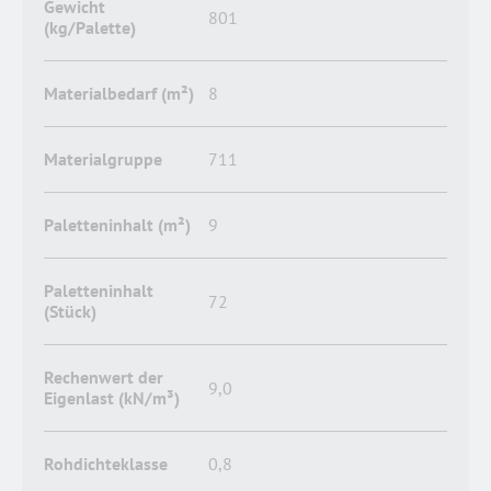
Gewicht
801
(kg/Palette)
Materialbedarf (m²)
8
Materialgruppe
711
Paletteninhalt (m²)
9
Paletteninhalt
72
(Stück)
Rechenwert der
9,0
Eigenlast (kN/m³)
Rohdichteklasse
0,8