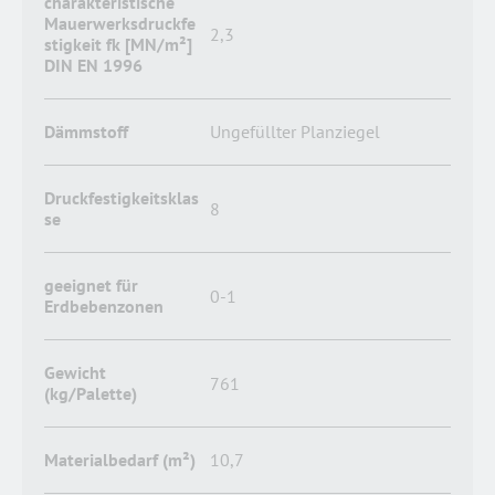
charakteristische
Mauerwerksdruckfe
2,3
stigkeit fk [MN/m²]
DIN EN 1996
Dämmstoff
Ungefüllter Planziegel
Druckfestigkeitsklas
8
se
geeignet für
0-1
Erdbebenzonen
Gewicht
761
(kg/Palette)
Materialbedarf (m²)
10,7