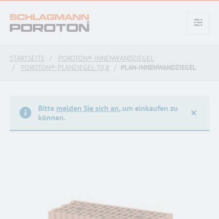
text.skipToContent
text.skipToNavigation
STARTSEITE
POROTON®-INNENWANDZIEGEL
POROTON®-PLANZIEGEL-T0,8
PLAN-INNENWANDZIEGEL
Bitte
melden Sie sich an
, um einkaufen zu
×
können.