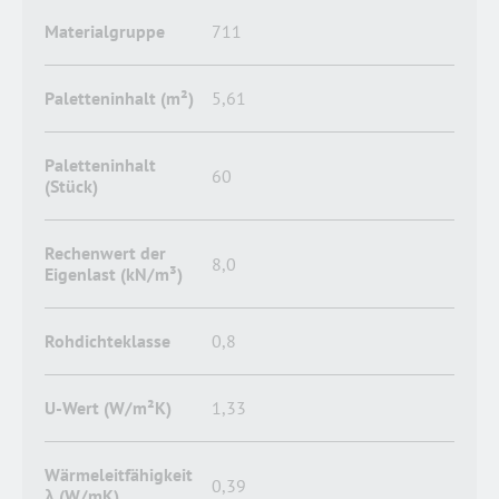
Materialgruppe
711
Paletteninhalt (m²)
5,61
Paletteninhalt
60
(Stück)
Rechenwert der
8,0
Eigenlast (kN/m³)
Rohdichteklasse
0,8
U-Wert (W/m²K)
1,33
Wärmeleitfähigkeit
0,39
λ (W/mK)