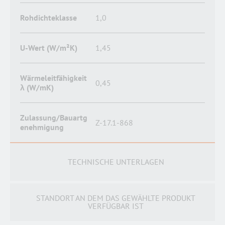
Rohdichteklasse
1,0
U-Wert (W/m²K)
1,45
Wärmeleitfähigkeit
0,45
λ (W/mK)
Zulassung/Bauartg
Z-17.1-868
enehmigung
TECHNISCHE UNTERLAGEN
STANDORT AN DEM DAS GEWÄHLTE PRODUKT
VERFÜGBAR IST