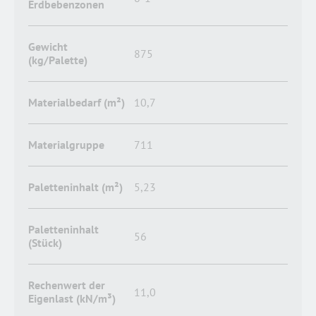
Erdbebenzonen
Gewicht
875
(kg/Palette)
Materialbedarf (m²)
10,7
Materialgruppe
711
Paletteninhalt (m²)
5,23
Paletteninhalt
56
(Stück)
Rechenwert der
11,0
Eigenlast (kN/m³)