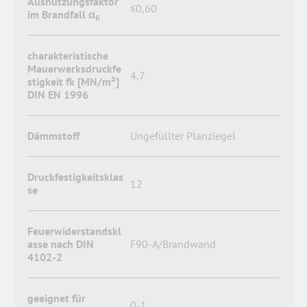
Ausnutzungsfaktor
≤0,60
im Brandfall α
fi
charakteristische
Mauerwerksdruckfe
4,7
stigkeit fk [MN/m²]
DIN EN 1996
Dämmstoff
Ungefüllter Planziegel
Druckfestigkeitsklas
12
se
Feuerwiderstandskl
asse nach DIN
F90-A/Brandwand
4102-2
geeignet für
0-1