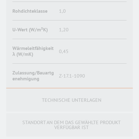
Rohdichteklasse
1,0
U-Wert (W/m²K)
1,20
Wärmeleitfähigkeit
0,45
λ (W/mK)
Zulassung/Bauartg
Z-17.1-1090
enehmigung
TECHNISCHE UNTERLAGEN
STANDORT AN DEM DAS GEWÄHLTE PRODUKT
VERFÜGBAR IST