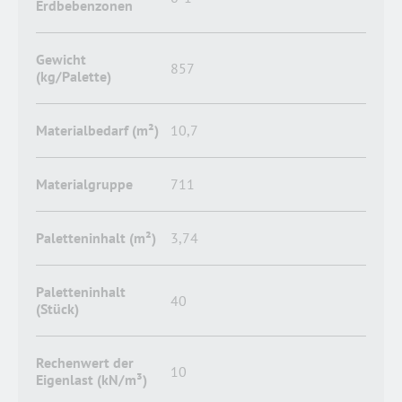
Erdbebenzonen
Gewicht
857
(kg/Palette)
Materialbedarf (m²)
10,7
Materialgruppe
711
Paletteninhalt (m²)
3,74
Paletteninhalt
40
(Stück)
Rechenwert der
10
Eigenlast (kN/m³)