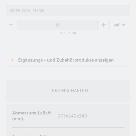
BITTE WÄHLEN SIE
pal
MINUS
PLUS
Min.: 1 pal
EIGENSCHAFTEN
Abmessung LxBxH
373x240x249
(mm)