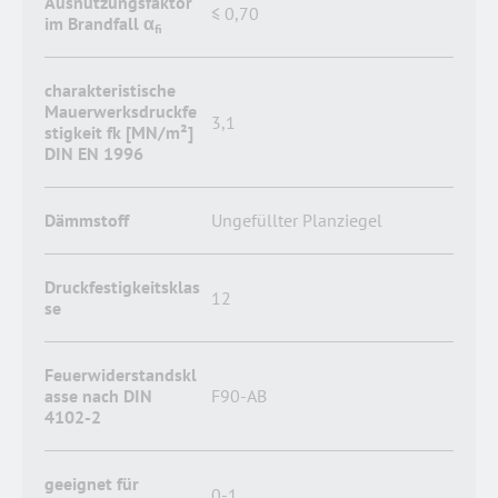
Ausnutzungsfaktor
≤ 0,70
im Brandfall α
fi
charakteristische
Mauerwerksdruckfe
3,1
stigkeit fk [MN/m²]
DIN EN 1996
Dämmstoff
Ungefüllter Planziegel
Druckfestigkeitsklas
12
se
Feuerwiderstandskl
asse nach DIN
F90-AB
4102-2
geeignet für
0-1