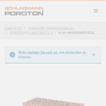
text.skipToContent
text.skipToNavigation
STARTSEITE
POROTON®-INNENWANDZIEGEL
POROTON®-PLANZIEGEL-T1,2
PLAN-INNENWANDZIEGEL
Bitte
melden Sie sich an
, um einkaufen zu
×
können.