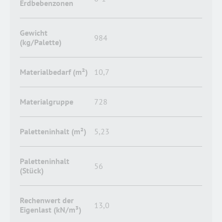
Erdbebenzonen
Gewicht
984
(kg/Palette)
Materialbedarf (m²)
10,7
Materialgruppe
728
Paletteninhalt (m²)
5,23
Paletteninhalt
56
(Stück)
Rechenwert der
13,0
Eigenlast (kN/m³)