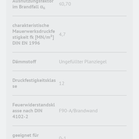
Ausnutzungsfaktor
≤0,70
im Brandfall α
fi
charakteristische
Mauerwerksdruckfe
4,7
stigkeit fk [MN/m²]
DIN EN 1996
Dämmstoff
Ungefüllter Planziegel
Druckfestigkeitsklas
12
se
Feuerwiderstandskl
asse nach DIN
F90-A/Brandwand
4102-2
geeignet für
0-1