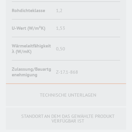
Rohdichteklasse
1,2
U-Wert (W/m²K)
1,53
Wärmeleitfähigkeit
0,50
λ (W/mK)
Zulassung/Bauartg
Z-17.1-868
enehmigung
TECHNISCHE UNTERLAGEN
STANDORT AN DEM DAS GEWÄHLTE PRODUKT
VERFÜGBAR IST