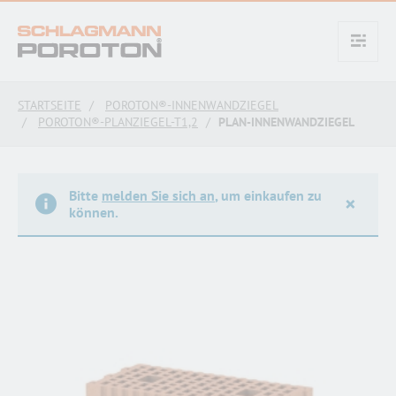
text.skipToContent
text.skipToNavigation
STARTSEITE
POROTON®-INNENWANDZIEGEL
POROTON®-PLANZIEGEL-T1,2
PLAN-INNENWANDZIEGEL
Bitte
melden Sie sich an
, um einkaufen zu
×
können.