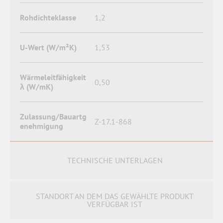
Rohdichteklasse
1,2
U-Wert (W/m²K)
1,53
Wärmeleitfähigkeit
0,50
λ (W/mK)
Zulassung/Bauartg
Z-17.1-868
enehmigung
TECHNISCHE UNTERLAGEN
STANDORT AN DEM DAS GEWÄHLTE PRODUKT
VERFÜGBAR IST