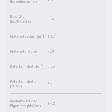
Erdbebenzonen
Gewicht
984
(kg/Palette)
Materialbedarf (m²)
10,7
Materialgruppe
728
Paletteninhalt (m²)
5,23
Paletteninhalt
56
(Stück)
Rechenwert der
13,0
Eigenlast (kN/m³)