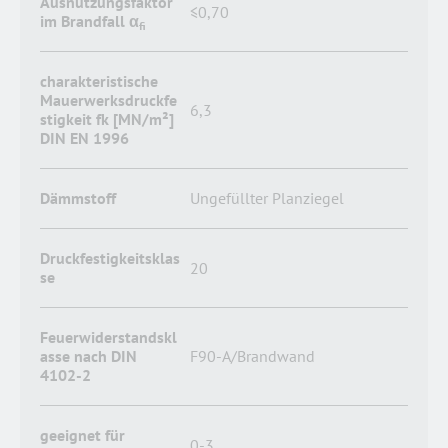
Ausnutzungsfaktor
≤0,70
im Brandfall α
fi
charakteristische
Mauerwerksdruckfe
6,3
stigkeit fk [MN/m²]
DIN EN 1996
Dämmstoff
Ungefüllter Planziegel
Druckfestigkeitsklas
20
se
Feuerwiderstandskl
asse nach DIN
F90-A/Brandwand
4102-2
geeignet für
0-3