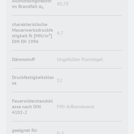
Ausnutzungsfaktor
≤0,70
im Brandfall α
fi
charakteristische
Mauerwerksdruckfe
4,7
stigkeit fk [MN/m²]
DIN EN 1996
Dämmstoff
Ungefüllter Planziegel
Druckfestigkeitsklas
12
se
Feuerwiderstandskl
asse nach DIN
F90-A/Brandwand
4102-2
geeignet für
0-3