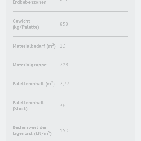
Erdbebenzonen
Gewicht
858
(kg/Palette)
Materialbedarf (m²)
13
Materialgruppe
728
Paletteninhalt (m²)
2,77
Paletteninhalt
36
(Stück)
Rechenwert der
15,0
Eigenlast (kN/m³)