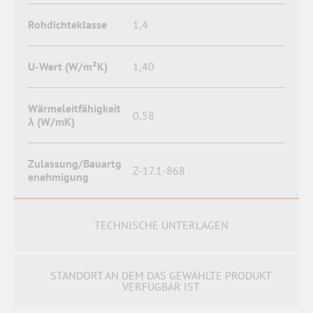
Rohdichteklasse
1,4
U-Wert (W/m²K)
1,40
Wärmeleitfähigkeit
0,58
λ (W/mK)
Zulassung/Bauartg
Z-17.1-868
enehmigung
TECHNISCHE UNTERLAGEN
STANDORT AN DEM DAS GEWÄHLTE PRODUKT
VERFÜGBAR IST