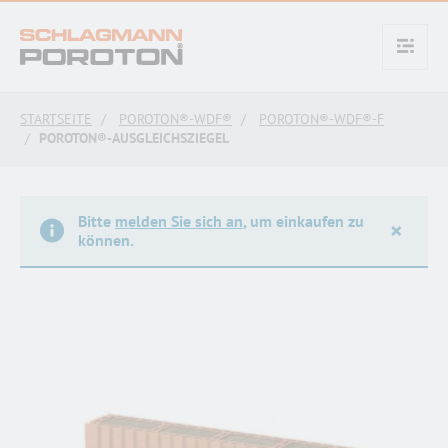
text.skipToContent
text.skipToNavigation
STARTSEITE
POROTON®-WDF®
POROTON®-WDF®-F
POROTON®-AUSGLEICHSZIEGEL
Bitte
melden Sie sich an
, um einkaufen zu
×
können.