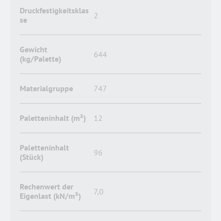
Druckfestigkeitsklas
2
se
Gewicht
644
(kg/Palette)
Materialgruppe
747
Paletteninhalt (m²)
12
Paletteninhalt
96
(Stück)
Rechenwert der
7,0
Eigenlast (kN/m³)