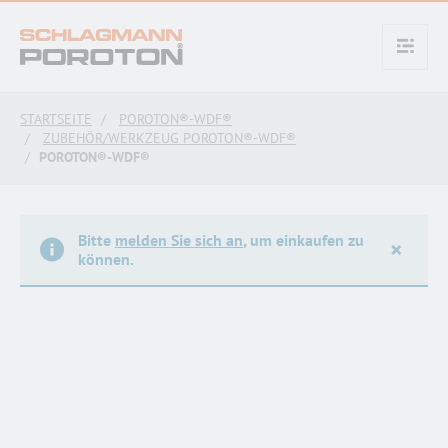
text.skipToContent
text.skipToNavigation
STARTSEITE
POROTON®-WDF®
ZUBEHÖR/WERKZEUG POROTON®-WDF®
POROTON®-WDF®
Bitte
melden Sie sich an
, um einkaufen zu
×
können.