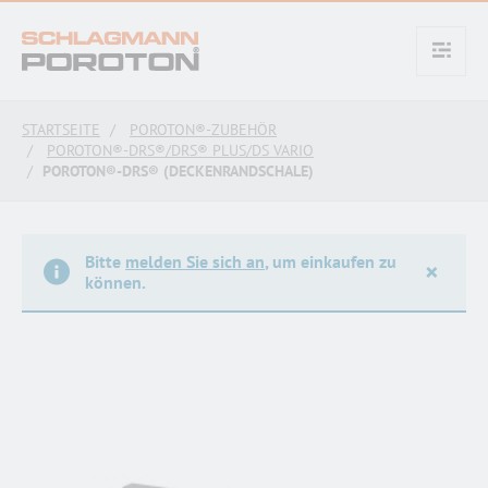
text.skipToContent
text.skipToNavigation
STARTSEITE
POROTON®-ZUBEHÖR
POROTON®-DRS®/DRS® PLUS/DS VARIO
POROTON®-DRS® (DECKENRANDSCHALE)
Bitte
melden Sie sich an
, um einkaufen zu
×
können.