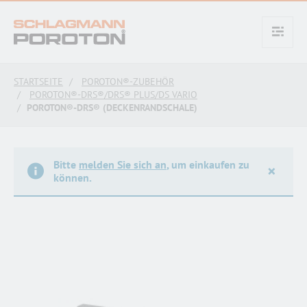
text.skipToContent
text.skipToNavigation
STARTSEITE
POROTON®-ZUBEHÖR
POROTON®-DRS®/DRS® PLUS/DS VARIO
POROTON®-DRS® (DECKENRANDSCHALE)
Bitte
melden Sie sich an
, um einkaufen zu
×
können.