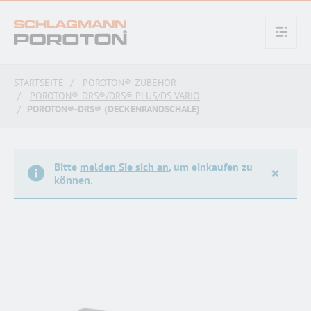
text.skipToContent
text.skipToNavigation
STARTSEITE
POROTON®-ZUBEHÖR
POROTON®-DRS®/DRS® PLUS/DS VARIO
POROTON®-DRS® (DECKENRANDSCHALE)
Bitte
melden Sie sich an
, um einkaufen zu
×
können.