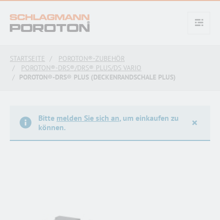
text.skipToContent
text.skipToNavigation
STARTSEITE
POROTON®-ZUBEHÖR
POROTON®-DRS®/DRS® PLUS/DS VARIO
POROTON®-DRS® PLUS (DECKENRANDSCHALE PLUS)
Bitte
melden Sie sich an
, um einkaufen zu
×
können.