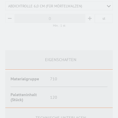
ABDICHTROLLE 6,0 CM (FÜR MÖRTELWALZEN)
st
MINUS
PLUS
Min.: 1 st
EIGENSCHAFTEN
Materialgruppe
710
Paletteninhalt
120
(Stück)
TECHNISCHE UNTERLAGEN